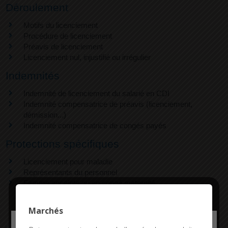
Déroulement
Motifs du licenciement
Procédure de licenciement
Préavis de licenciement
Licenciement nul, injustifié ou irrégulier
Indemnités
Indemnité de licenciement du salarié en CDI
Indemnité compensatrice de préavis (licenciement,
démission...)
Indemnité compensatrice de congés payés
Protections spécifiques
Licenciement pour maladie
Représentants du personnel
Femme enceinte ou en congé maternité
Marchés
Deny all cookies