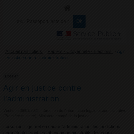
+
Confort
Accueil particuliers
>
Papiers - Citoyenneté - Élections
>
Agir
en justice contre l'administration
Dossier
Agir en justice contre
l'administration
Vérifié le 06/01/2021 - Direction de l'information légale et administrative
(Première ministre), Ministère chargé de la justice
Lorsqu'un litige met en cause l'administration, les juridictions
compétentes sont les tribunaux administratifs, les cours