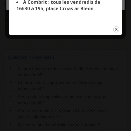
A Combrit : tous les vendredis de
Voies de recours
16h30 à 19h, place Croas ar Bleon
Appel devant la cour administrative d'appel
Appel devant le Conseil d'État
Recours en cassation
Questions ? Réponses !
La procédure en référé existe-t-elle devant le tribunal
administratif?
Comment faire appliquer une décision du juge
administratif ?
Peut-on faire opposition à une décision du juge
administratif ?
Peut-on demander la révision d'une décision de
justice administrative ?
Qu'est-ce que la médiation administrative ?