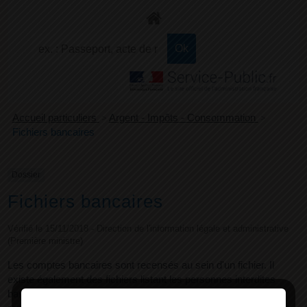
+
Confort
Accueil particuliers
>
Argent - Impôts - Consommation
>
Fichiers bancaires
Dossier
Fichiers bancaires
Vérifié le 15/11/2018 - Direction de l'information légale et administrative
(Première ministre)
Les comptes bancaires sont recensés au sein d'un fichier. Il
existe également des fichiers listant les personnes interdites
bancaire ou interdites de chéquier, les incidents de