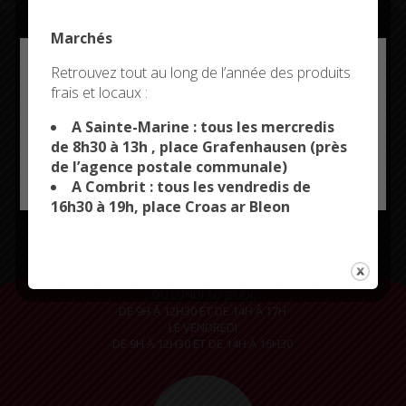
Marchés
Restez connectés
Deny all cookies
Retrouvez tout au long de l’année des produits
frais et locaux :
This site uses cookies and gives you control over what
you want to activate
A Sainte-Marine : tous les mercredis
de 8h30 à 13h , place Grafenhausen (près
de l’agence postale communale)
OK, ACCEPT ALL
PERSONALIZE
CITYKOMI
A Combrit : tous les vendredis de
16h30 à 19h, place Croas ar Bleon
LA MAIRIE VOUS ACCUEILLE
DU LUNDI AU JEUDI
DE 9H À 12H30 ET DE 14H À 17H
LE VENDREDI
DE 9H À 12H30 ET DE 14H À 16H30