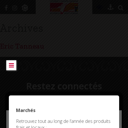
+
Confort
Archives
DÉCOUVRIR
Eric Tanneau
VIVRE ICI
SE RENSEIGNER
SE DIVERTIR
Restez connectés
GRANDIR
NAVIGUER
Marchés
Deny all cookies
Retrouvez tout au long de l’année des produits
CITYKOMI
frais et locaux :