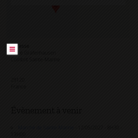
Adresse
Place Grafenhausen
Combrit Sainte-Marine
29120
France
Évènement à venir
Marché de Sainte-Marine
- 12/05/2027 - 8H30 -
13H00