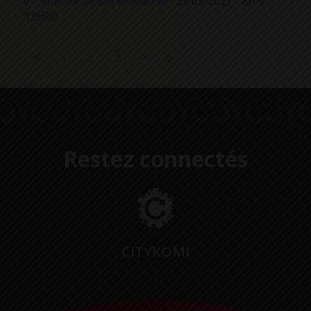
Marché de Sainte-Marine
- 22/09/2027 - 8H30 -
13H00
3
1
2
4
Restez connectés
CITYKOMI