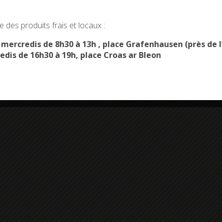
age Combrit -
okies and gives you control over what you want to activate
 des produits frais et locaux :
OK, ACCEPT ALL
PERSONALIZE
s mercredis de 8h30 à 13h , place Grafenhausen (près d
edis de 16h30 à 19h, place Croas ar Bleon