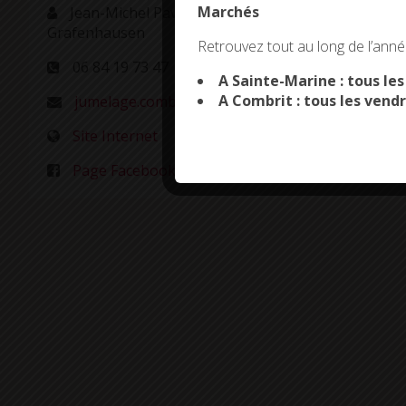
Marchés
Jean-Michel Pavec, président du Comité de jumel
Grafenhausen
This site uses co
Retrouvez tout au long de l’année
06 84 19 73 47
A Sainte-Marine : tous le
A Combrit : tous les vendr
jumelage.combrit-grafenhausen@orange.fr
Site Internet
Page Facebook