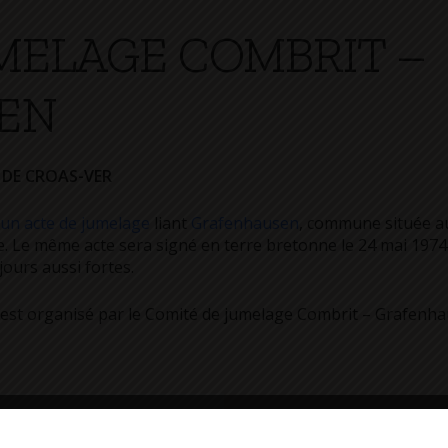
UMELAGE COMBRIT –
EN
 DE CROAS-VER
un acte de jumelage
liant
Grafenhausen
, commune située au
. Le même acte sera signé en terre bretonne le 24 mai 1974.
urs aussi fortes.
 est organisé par le Comité de jumelage Combrit – Grafenha