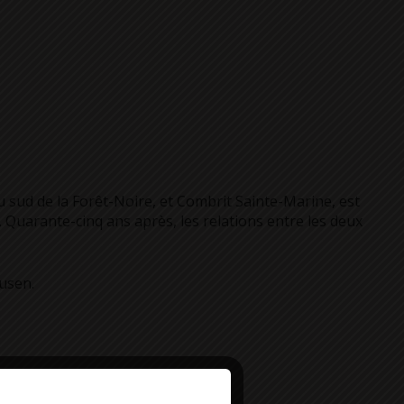
 sud de la Forêt-Noire, et Combrit Sainte-Marine, est
 Quarante-cinq ans après, les relations entre les deux
usen.