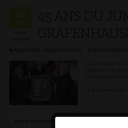
+
45 ANS DU J
Confort
20
JUIN
GRAFENHAUS
FIN LE
23/06/2019
ANIMATION / MANIFESTATION
ESPACE SPORTIF
Le 27 octobre 1973,
signée en Allemagne
communes sont toujo
Le 45e anniversaire
Plus d'informations