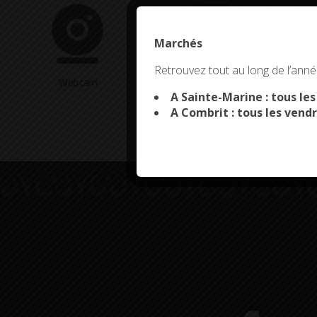
Marchés
This site uses co
Retrouvez tout au long de l’année
Webcam
Arrêtés en cours
A Sainte-Marine : tous le
A Combrit : tous les vendr