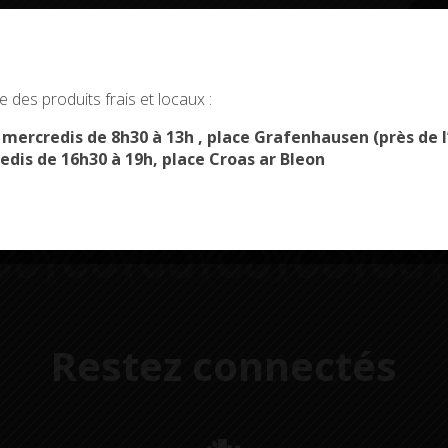
okies and gives you control over what you want to activate
 des produits frais et locaux :
Démarches
Menus du
OK, ACCEPT ALL
PERSONALIZE
administratives
restaurant scolaire
u
s mercredis de 8h30 à 13h , place Grafenhausen (près d
edis de 16h30 à 19h, place Croas ar Bleon
Restez connectés