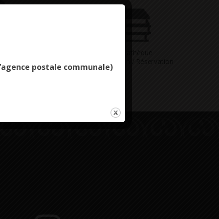
Deny all cookies
Vous avez
Médiathèque
ne question
Consultation / Réservation
e l’agence postale communale)