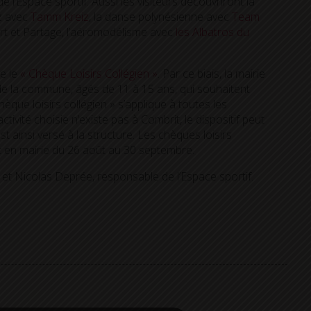
l’Espace sportif. Aussi les visiteurs découvriront la
zz avec
Tamm Kreiz
, la danse polynésienne avec
Team
port et Partage, l’aéromodélisme avec
les Albatros du
ce le
« Chèque Loisirs Collégien »
. Par ce biais, la mairie
de la commune, âgés de 11 à 15 ans, qui souhaitent
Chèque loisirs collégien » s’applique à toutes les
vité choisie n’existe pas à Combrit, le dispositif peut
 ainsi versé à la structure. Les chèques loisirs
t en mairie du 26 août au 30 septembre.
et Nicolas Deprée, responsable de l’Espace sportif.