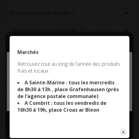
Qui peut bénéficier du Dalo ?
Comment faire un recours Dalo ?
Quelle décision prend la commission Dalo ?
Marchés
Deny all cookies
Retrouvez tout au long de l’année des produits
Quand reçoit-on la proposition de logement
frais et locaux :
Dalo ?
This site uses cookies and gives you control over what
you want to activate
A Sainte-Marine : tous les mercredis
Que faire si l'on n'obtient pas de logement Dalo
de 8h30 à 13h , place Grafenhausen (près
de l’agence postale communale)
dans le délai prévu ?
OK, ACCEPT ALL
PERSONALIZE
A Combrit : tous les vendredis de
16h30 à 19h, place Croas ar Bleon
Textes de référence