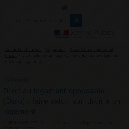
+
Confort
Accueil particuliers
>
Logement
>
Accéder à un logement
social
>
Droit au logement opposable (Dalo) : faire valoir son
droit à un logement
Fiche pratique
Droit au logement opposable
(Dalo) : faire valoir son droit à un
logement
Vérifié le 22/05/2023 - Direction de l'information légale et administrative
(Première ministre)