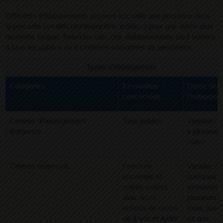
Différents établissements peuvent accueillir une personne dans
la précarité (en difficulté financière, isolée...) pour une durée plus
ou moins longue. Selon les cas, ces établissements sont ouverts
à tous les publics ou à certaines catégories de personnes.
Types d'hébergement
Catégories
Personnes
Durée de
concernées
l'hébergem
Centres d'hébergement
Tous publics
Variable (d
d'urgence
à plusieurs
nuits)
Centres maternels
Femmes
Variable (d
enceintes et
quelques
mères isolées
semaines 
avec leurs
plusieurs
enfants de moins
mois, jusq
de 3 ans et ayant
ce que