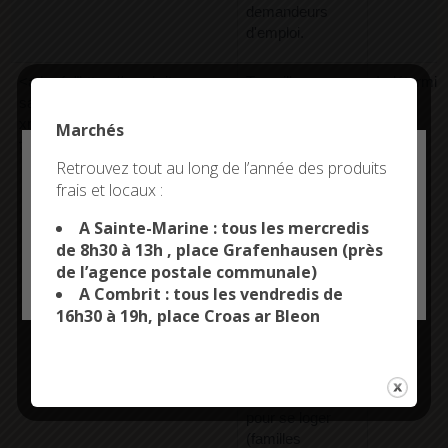
demandeurs
d'emploi.
<a href="https://combrit-
Travailleurs
Indétermin
saintemarine.bzh/comarquage/?
immigrés vivant
xml=F17912">Foyers de
seuls, quel que
Marchés
travailleurs migrants (FTM)</a>
soit leur âge,
Deny all cookies
Retrouvez tout au long de l’année des produits
d'origine
étrangère en
frais et locaux :
This site uses cookies and gives you control over what
situation
you want to activate
A Sainte-Marine : tous les mercredis
régulière et
de 8h30 à 13h , place Grafenhausen (près
exerçant une
de l’agence postale communale)
activité
OK, ACCEPT ALL
PERSONALIZE
A Combrit : tous les vendredis de
professionnelle.
Certains FTM
16h30 à 19h, place Croas ar Bleon
accueillent aussi
des personnes
connaissant de
fortes difficultés
pour se loger
(familles