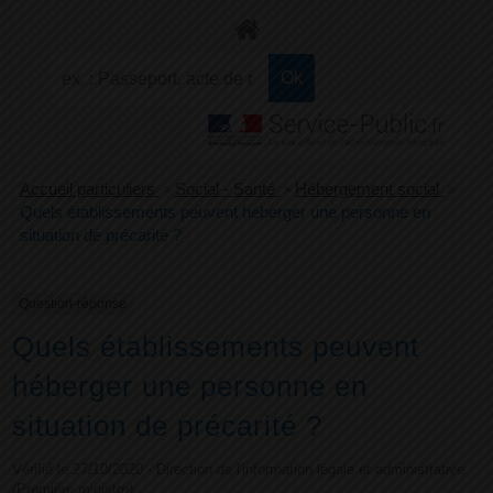
+
Confort
Accueil particuliers
>
Social - Santé
>
Hébergement social
>
Quels établissements peuvent héberger une personne en
situation de précarité ?
Question-réponse
Quels établissements peuvent
héberger une personne en
situation de précarité ?
Vérifié le 27/10/2020 - Direction de l'information légale et administrative
(Première ministre)