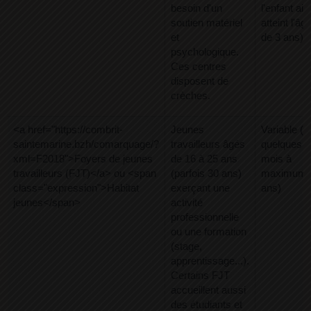
besoin d'un
l'enfant ait
soutien matériel
atteint l'âg
et
de 3 ans)
psychologique.
Ces centres
disposent de
crèches.
<a href="https://combrit-
Jeunes
Variable (d
saintemarine.bzh/comarquage/?
travailleurs âgés
quelques
xml=F2018">Foyers de jeunes
de 16 à 25 ans
mois à
travailleurs (FJT)</a> ou <span
(parfois 30 ans)
maximum 
class="expression">Habitat
exerçant une
ans)
jeunes</span>
activité
professionnelle
ou une formation
(stage,
apprentissage...).
Certains FJT
accueillent aussi
des étudiants et