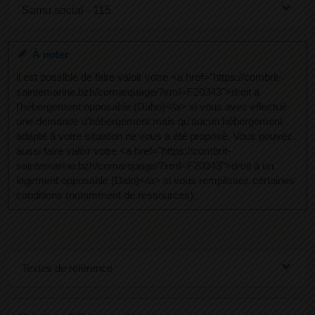
Samu social - 115
À noter
il est possible de faire valoir votre <a href="https://combrit-
saintemarine.bzh/comarquage/?xml=F20343">droit à
l'hébergement opposable (Daho)</a> si vous avez effectué
une demande d'hébergement mais qu'aucun hébergement
adapté à votre situation ne vous a été proposé. Vous pouvez
aussi faire valoir votre <a href="https://combrit-
saintemarine.bzh/comarquage/?xml=F20343">droit à un
logement opposable (Dalo)</a> si vous remplissez certaines
conditions (notamment de ressources).
Textes de référence