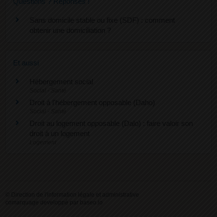
Questions ? Réponses !
Sans domicile stable ou fixe (SDF) : comment
obtenir une domiciliation ?
Et aussi
Hébergement social
Social - Santé
Droit à l'hébergement opposable (Daho)
Social - Santé
Droit au logement opposable (Dalo) : faire valoir son
droit à un logement
Logement
©
Direction de l'information légale et administrative
comarquage developpé par
baseo.io