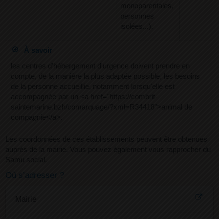
monoparentales,
personnes
isolées...).
À savoir
les centres d'hébergement d'urgence doivent prendre en
compte, de la manière la plus adaptée possible, les besoins
de la personne accueillie, notamment lorsqu'elle est
accompagnée par un <a href="https://combrit-
saintemarine.bzh/comarquage/?xml=R34418">animal de
compagnie</a>.
Les coordonnées de ces établissements peuvent être obtenues
auprès de la mairie. Vous pouvez également vous rapprocher du
Samu social.
Où s’adresser ?
Mairie