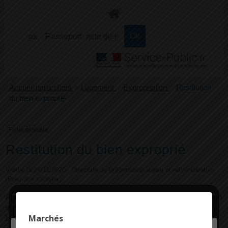
+
Confort
Accueil particuliers
>
Logement
>
Expropriation
>
Restitution
du bien exproprié
Fiche pratique
Restitution du bien exproprié
Vérifié le 24/11/2020 - Direction de l'information légale et administrative
(Première ministre)
Après une expropriation, vous conservez un droit de rétrocession
sur le bien, c'est-à-dire un droit de restitution. La restitution du
Marchés
bien peut être proposée par la personne publique ou être