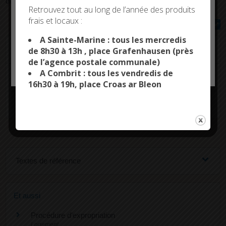
demandée par vous-même, sous certaines conditions.
Deny all cookies
Retrouvez tout au long de l’année des produits
frais et locaux :
Tout replier
Tout déplier
This site uses cookies and gives you control over what
you want to activate
A Sainte-Marine : tous les mercredis
De quoi s'agit-il ?
de 8h30 à 13h , place Grafenhausen (près
de l’agence postale communale)
OK, ACCEPT ALL
PERSONALIZE
A Combrit : tous les vendredis de
Conditions d'exercice
16h30 à 19h, place Croas ar Bleon
Procédure de reprise
Textes de référence
Et aussi
Procédure d'expropriation
Logement