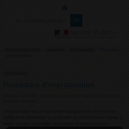
+
Confort
Accueil particuliers
>
Logement
>
Expropriation
>
Procédure
d'expropriation
Fiche pratique
Procédure d'expropriation
Vérifié le 25/11/2020 - Direction de l'information légale et administrative
(Première ministre)
L'expropriation est une procédure qui permet à une personne
publique de contraindre un particulier ou une personne morale à
céder son bien immobilier, moyennant le paiement d'une