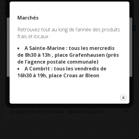
indemnité. Pour pouvoir recourir à l'expropriation, la personne
publique doit respecter une procédure qui se déroule en 2 temps :
une phase administrative et une phase judiciaire.
Marchés
Deny all cookies
Tout replier
Tout déplier
Retrouvez tout au long de l’année des produits
frais et locaux :
This site uses cookies and gives you control over what
De quoi s'agit-il ?
you want to activate
A Sainte-Marine : tous les mercredis
de 8h30 à 13h , place Grafenhausen (près
Biens concernés
de l’agence postale communale)
OK, ACCEPT ALL
PERSONALIZE
A Combrit : tous les vendredis de
16h30 à 19h, place Croas ar Bleon
Conditions de recours à l'expropriation
1re étape de la procédure : phase administrative
2e étape de la procédure : phase judiciaire