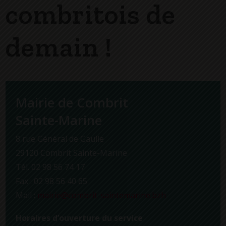
combritois de
demain !
Mairie de Combrit
Sainte-Marine
8 rue Général de Gaulle
29120 Combrit Sainte-Marine
Tél. 02 98 56 74 17
Fax : 02 98 56 40 65
Mail :
mairie@combrit-saintemarine.bzh
Horaires d’ouverture du service