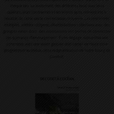
chaque lieu. Le traitement des différents lieux avec leurs
qualités, leurs contraintes et les enjeux qu’ils relèvent est le
résultat de cette vaste concertation citoyenne. Les rencontres
multiples, ateliers citoyens, déambulations collectives avec des
groupes variés dont des associations ont permis de concrétiser
ces scénarios d’aménagement. Il s’en dégage aujourd’hui une
cohérence avec une vision globale d’un carnet de route pour
programmer au mieux cette redynamisation de notre bourg de
Combrit.