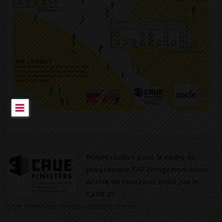
Projet réalisé dans le cadre du
programme PAF (Programmation
Active en Finistère) initié par le
CAUE 29
2 rue Théodore Le Hars 29000 Quimper