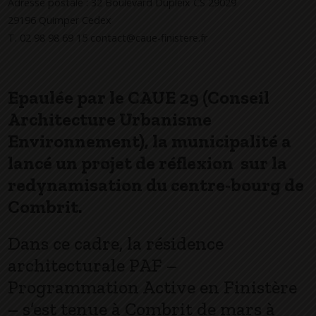
Adresse postale : 32 Boulevard Dupleix CS 29029
29196 Quimper Cedex
T. 02 98 98 69 15 contact@caue-finistere.fr
Epaulée par le CAUE 29 (Conseil
Architecture Urbanisme
Environnement), la municipalité a
lancé un projet de réflexion sur la
redynamisation du centre-bourg de
Combrit.
Dans ce cadre, la résidence
architecturale PAF –
Programmation Active en Finistère
– s’est tenue à Combrit de mars à