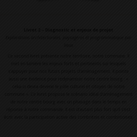
Livret 2 – Diagnostic et enjeux de projet
Explorations architecturales, paysagères et programmatique par
lieux
Ce second livret présente notre territoire, notre commune. Il
met en lumière les enjeux forts et pertinents sur lesquels
s’appuyer pour nos futurs projets d’aménagement. Il pointe
aussi une évidence pour redynamiser notre centre bourg : «
celui-ci devra devenir le pôle culturel et citoyen de notre
commune ». Ce livret propose le scénario idéal d’aménagement
de notre centre bourg avec un phasage dans le temps en
réponse à notre commande. Il est d’autant plus fort qu’il s’est
écrit avec la participation active des combritois et combritoises.